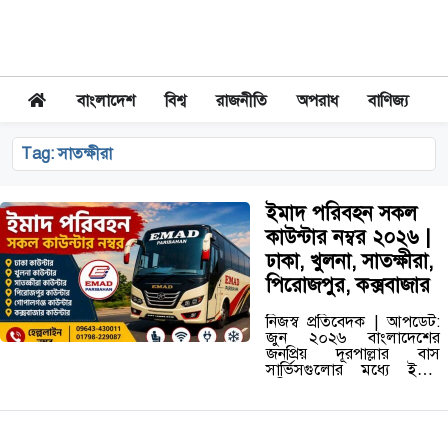
বাংলাদেশ
বিশ্ব
রাজনীতি
অপরাধ
বাণিজ্য
Tag:
সাতক্ষীরা
ইমাদ পরিবহন সকল
কাউন্টার নম্বর ২০২৬ |
ঢাকা, খুলনা, সাতক্ষীরা,
পিরোজপুর, কক্সবাজার
নিজস্ব প্রতিবেদক | আপডেট:
জুন ২০২৬ বাংলাদেশের
জনপ্রিয় দূরপাল্লার বাস
সার্ভিসগুলোর মধ্যে ইমাদ
পরিবহন অন্যতম। ঢাকা,
খুলনা, সাতক্ষীরা, পিরোজপুর,
গোপালগঞ্জ, কক্সবাজারসহ
দেশের বিভিন্ন জেলায় তাদের