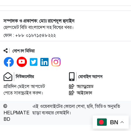
কাউন্টার রয়েছে। যাত্রীদের
সুবিধার জন্য…
সম্পাদক ও প্রকাশক: মোঃ রাশেদুল হুসাইন
হেল্পমেট বিডি বাংলাদেশ সহ বিশ্বের খবর।
ফোন : +৮৮ ০১৬৭১৫৪৮২২২
সোশ্যাল মিডিয়া
নিউজলেটার
মোবাইল অ্যাপস
প্রতিদিন মেইলে আপডেট
অ্যান্ড্রয়েড
পেতে সাবস্ক্রাইব করুন।
আইফোন
©
এই ওয়েবসাইটের কোনো লেখা, ছবি, ভিডিও অনুমতি
HELPMATE
ছাড়া ব্যবহার বেআইনি।
BD
BN