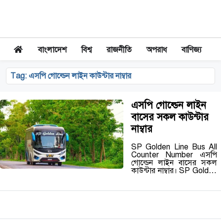
বাংলাদেশ
বিশ্ব
রাজনীতি
অপরাধ
বাণিজ্য
Tag:
এসপি গোল্ডেন লাইন কাউন্টার নাম্বার
এসপি গোল্ডেন লাইন
বাসের সকল কাউন্টার
নাম্বার
SP Golden Line Bus All
Counter Number এসপি
গোল্ডেন লাইন বাসের সকল
কাউন্টার নাম্বার। SP Golden
Line Counter Phone
Number নিম্নে উল্লেখ করা
হলো:- সাতক্ষীরা কাউন্টার :
01708-356118 নিউ
মার্কেট…