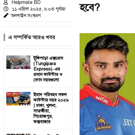
Helpmate BD
হবে?
১১ এপ্রিল ২০২৫, ৬:০৩ পূর্বাহ্ন
অনলাইন সংস্করণ
এ সম্পর্কিত আরও খবর
টুঙ্গিপাড়া এক্সপ্রেস
(Tungipara
Express)–এর
প্রধান কাউন্টার ও
ফোন নম্বরগুলো
ইমাদ পরিবহন সকল
কাউন্টার নম্বর ২০২৬
| ঢাকা, খুলনা,
সাতক্ষীরা,
পিরোজপুর,
কক্সবাজার