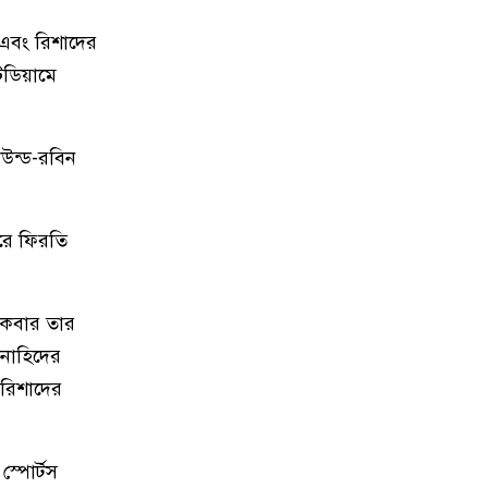
ড এবং রিশাদের
১১
গোল্ডেন লাইন পরিবহনের কাউন্টার
েডিয়ামে
এবং মোবাইল নম্বর
১২
কোহলি থেকে আনুশকা, রোহিত শর্মা
াউন্ড-রবিন
থেকে ঋত্বিকা, ভারতীয় ক্রিকেটারদের
প্রেমের গল্প
রে ফিরতি
১৩
Islami Bank Bangladesh PLC
SWIFT Code Details
 একবার তার
১৪
নাবিল পরিবহন বাসের সকল কাউন্টার
 নাহিদের
নাম্বার
 রিশাদের
১৫
পিএসএলে সবচেয়ে দামি ১০ ক্রিকেটার
কারা
্পোর্টস