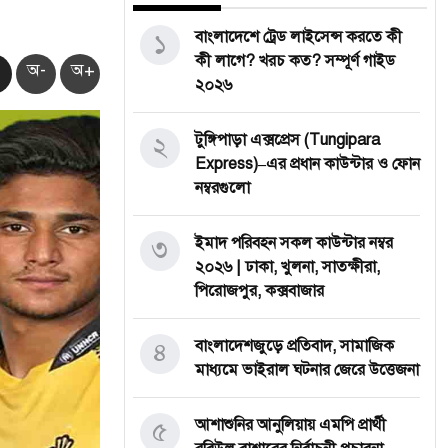
১
বাংলাদেশে ট্রেড লাইসেন্স করতে কী
কী লাগে? খরচ কত? সম্পূর্ণ গাইড
অ-
অ+
২০২৬
২
টুঙ্গিপাড়া এক্সপ্রেস (Tungipara
Express)–এর প্রধান কাউন্টার ও ফোন
নম্বরগুলো
৩
ইমাদ পরিবহন সকল কাউন্টার নম্বর
২০২৬ | ঢাকা, খুলনা, সাতক্ষীরা,
পিরোজপুর, কক্সবাজার
৪
বাংলাদেশজুড়ে প্রতিবাদ, সামাজিক
মাধ্যমে ভাইরাল ঘটনার জেরে উত্তেজনা
৫
আশাশুনির আনুলিয়ায় এমপি প্রার্থী