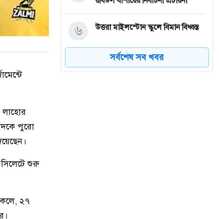
রবিউল বাশারের নির্বাচনী প্রচারনা
৬
উত্তরা মাইলস্টোন স্কুলে বিমান বিধ্বস্ত
সর্বশেষ সব খবর
৭
জামায়াতের জাতীয় সমাবেশ চলছে
ামেন্টে
সোহরাওয়ার্দী উদ্যানে, ‘ প্রথম পর্যায়ের
কর্মসূচি ‘
ে লাহোর
৮
সমাবেশে যাওয়ার পথে সড়ক দুর্ঘটনায়
দাকোপ উপজেলা জামায়াতের
শাদকে পুরো
আমিরসহ দুজন নিহত
য়েছেন।
সিলেটে শুরু
৯
টুংগীপাড়া এক্সপ্রেস যাত্রীদের ভোগান্তি
হল আজ
থাকলে, ২৭
১০
🎤 Sigma Rules: জীবনের সেরা
লিডার হওয়ার পথ!
রে।