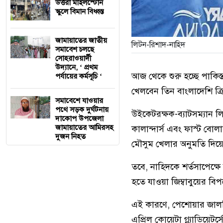
উত্তরা মাইলস্টোন
স্কুলে বিমান বিধ্বস্ত
জামায়াতের জাতীয়
লিটন-রিশাদ-নাহিদ
সমাবেশ চলছে
সোহরাওয়ার্দী
উদ্যানে, ‘ প্রথম
আজ থেকে শুরু হচ্ছে পাকিস্
পর্যায়ের কর্মসূচি ‘
খেলবেন তিন বাংলাদেশি ক্
সমাবেশে যাওয়ার
পথে সড়ক দুর্ঘটনায়
উইকেটরক্ষক-ব্যাটসম্যান 
দাকোপ উপজেলা
জামায়াতের আমিরসহ
কালান্দার্স এবং ফাস্ট বো
দুজন নিহত
মৌসুম খেলার অনুমতি দিয়
তবে, নাহিদকে শর্তসাপেক্ষে
হতে যাওয়া জিম্বাবুয়ের বিপ
এই কারণে, পেশোয়ার জালমি
এপ্রিল কোয়েটা গ্ল্যাডিয়